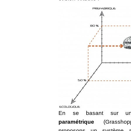
En se basant sur 
paramétrique
(Grasshop
proposons un système ar