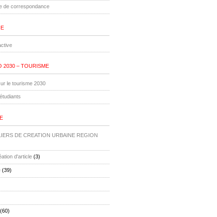
le de correspondance
IE
ctive
 2030 – TOURISME
ur le tourisme 2030
étudiants
E
ELIERS DE CREATION URBAINE REGION
ation d'article
(3)
e
(39)
(60)