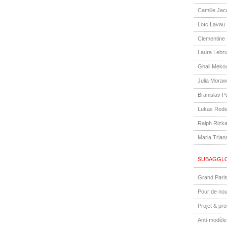
Camille Jac
Loïc Lavau
Clementine
Laura Lebr
Ghali Meko
Julia Moraw
Branislav P
Lukas Rede
Ralph Rizka
Maria Trian
SUBAGGLO
Grand Paris
Pour de nou
Projet & pr
Anti-modèle