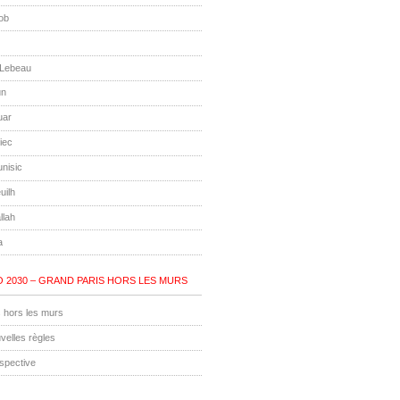
ob
 Lebeau
un
uar
iec
unisic
uilh
llah
a
 2030 – GRAND PARIS HORS LES MURS
 hors les murs
velles règles
ospective