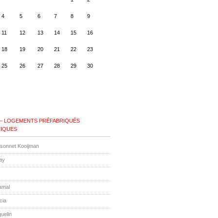
4
5
6
7
8
9
11
12
13
14
15
16
18
19
20
21
22
23
25
26
27
28
29
30
 – LOGEMENTS PRÉFABRIQUÉS
IQUES
ssonnet Kooijman
ay
amal
cia
uelin