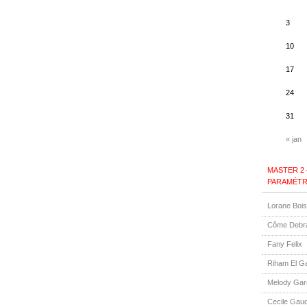
3
10
17
24
31
« jan
MASTER 2
PARAMÉTR
Lorane Boi
Côme Debr
Fany Felix
Riham El G
Melody Gar
Cecile Gauq