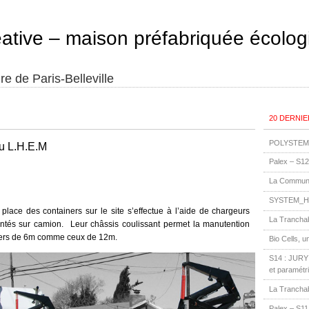
éative – maison préfabriquée écolog
re de Paris-Belleville
20 DERNIE
POLYSTEM 
du L.H.E.M
Palex – S12
La Communa
SYSTEM_H
place des containers sur le site s’effectue à l’aide de chargeurs
La Tranchab
ntés sur camion. Leur châssis coulissant permet la manutention
ners de 6m comme ceux de 12m.
Bio Cells, u
S14 : JURY 3
et paramétr
La Tranchab
Palex – S11