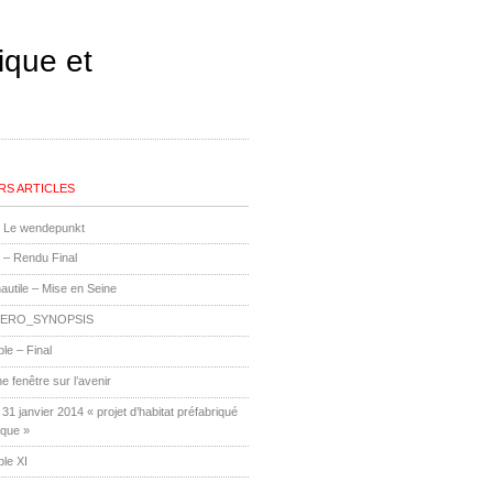
ique et
RS ARTICLES
Le wendepunkt
 – Rendu Final
utile – Mise en Seine
ERO_SYNOPSIS
le – Final
ne fenêtre sur l’avenir
1 janvier 2014 « projet d’habitat préfabriqué
ique »
le XI