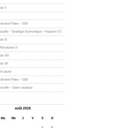
ble X
r devient Palex – S09
utîle – Stratégie économique – Rapport n°2
le IX
 Révolution ///
le VIII
le VII
’or jaune
r devient Palex – S08
utîle – Salon nautique
août 2026
Ma
Me
J
V
S
D
1
2