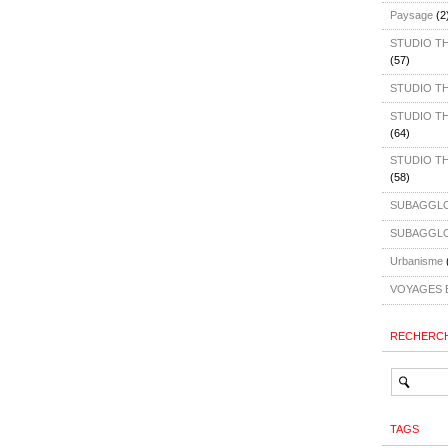
Paysage
(2
STUDIO TH4
(57)
STUDIO T
STUDIO TH4
(64)
STUDIO TH4
(58)
SUBAGGLO
SUBAGGLO
Urbanisme
VOYAGES 
RECHERC
TAGS