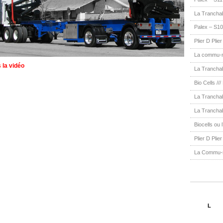
La Trancha
Palex – S10
Plier D Plie
La commu-na
 la vidéo
La Tranchab
Bio Cells ///
La Tranchab
La Tranchab
Biocells ou l
Plier D Plie
La Commu-na
L