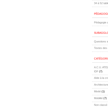
34 à 52 tab
PÉDAGOG
Pédagogie a
SUBAGGLO
Questions s
Textes des 
CATÉGORI
A.C.U. AT
IDF
(7)
AIde à la cré
Architectur
Mixité
(1)
Mobilité
(7)
Non classé