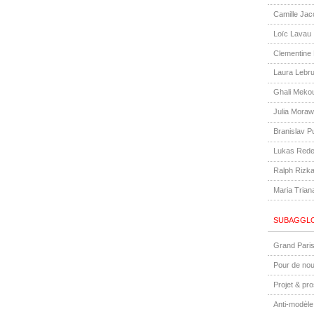
Camille Jac
Loïc Lavau
Clementine
Laura Lebr
Ghali Meko
Julia Moraw
Branislav P
Lukas Rede
Ralph Rizka
Maria Trian
SUBAGGLO
Grand Paris
Pour de nou
Projet & pr
Anti-modèle