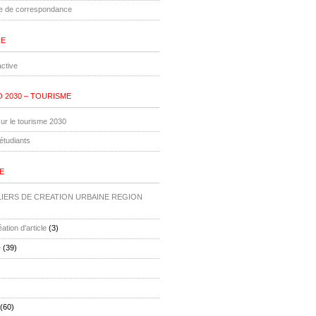
le de correspondance
IE
ctive
 2030 – TOURISME
ur le tourisme 2030
étudiants
E
ELIERS DE CREATION URBAINE REGION
ation d'article
(3)
e
(39)
(60)