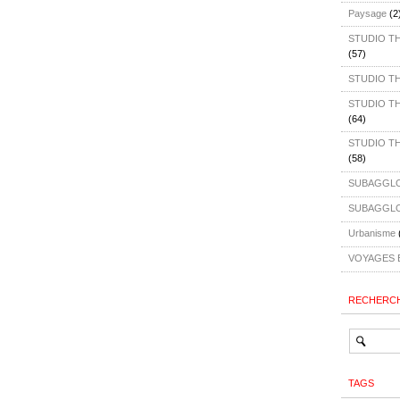
Paysage
(2
STUDIO TH4
(57)
STUDIO T
STUDIO TH4
(64)
STUDIO TH4
(58)
SUBAGGLO
SUBAGGLO
Urbanisme
VOYAGES 
RECHERC
TAGS