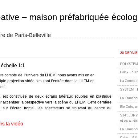
éative – maison préfabriquée écolog
re de Paris-Belleville
20 DERNIE
POLYSTEM 
 échelle 1:1
Palex – S12
dre compte de l’univers du LHEM, nous avons mis en en
riple projection vidéo simulant l’entrée dans le LHEM en
La Communa
ent.
SYSTEM_H
ion est constituée de deux écrans latéraux souples en plastique
La Tranchab
ur accentuer la perspective vers la scène du LHEM. Cette dernière
Bio Cells, u
e sur l’écran frontal, les spectateurs se trouvant au centre du
S14 : JURY 3
et paramétr
rs la vidéo
La Tranchab
Palex – S11