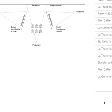
La Trancha
Palex – S10
Plier D Plie
La commu-na
La Tranchab
Bio Cells ///
La Tranchab
La Tranchab
Biocells ou l
Plier D Plie
La Commu-na
L