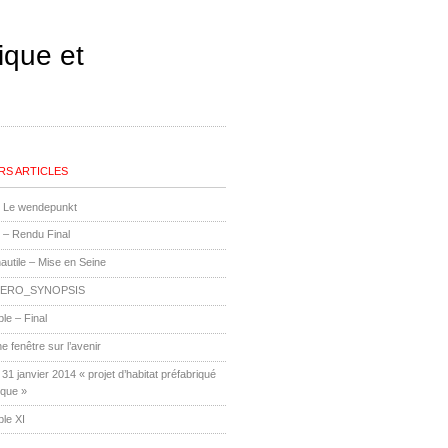
ique et
RS ARTICLES
Le wendepunkt
 – Rendu Final
utile – Mise en Seine
ERO_SYNOPSIS
le – Final
ne fenêtre sur l’avenir
1 janvier 2014 « projet d’habitat préfabriqué
ique »
le XI