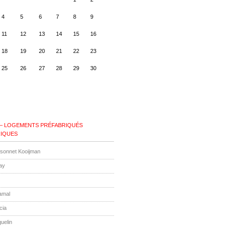
4
5
6
7
8
9
11
12
13
14
15
16
18
19
20
21
22
23
25
26
27
28
29
30
 – LOGEMENTS PRÉFABRIQUÉS
IQUES
ssonnet Kooijman
ay
amal
cia
uelin