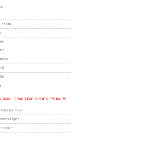
ob
 Lebeau
un
uar
iec
unisic
uilh
llah
a
 2030 – GRAND PARIS HORS LES MURS
 hors les murs
velles règles
ospective