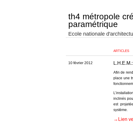
th4 métropole cr
paramétrique
Ecole nationale d'architectu
ARTICLES
L.H.E.M.:
10 février 2012
Afin de ren
place une t
fonctionnem
L’installat
inclinés po
est projeté
système.
→Lien ve