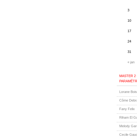
3
10
17
24
31
« jan
MASTER 2
PARAMÉTR
Lorane Boi
Côme Debr
Fany Felix
Riham El G
Melody Gar
Cecile Gauq