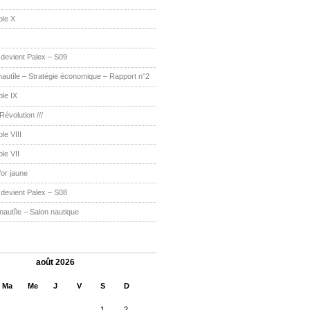
ble X
r devient Palex – S09
utîle – Stratégie économique – Rapport n°2
le IX
 Révolution ///
le VIII
le VII
’or jaune
r devient Palex – S08
utîle – Salon nautique
août 2026
Ma
Me
J
V
S
D
1
2