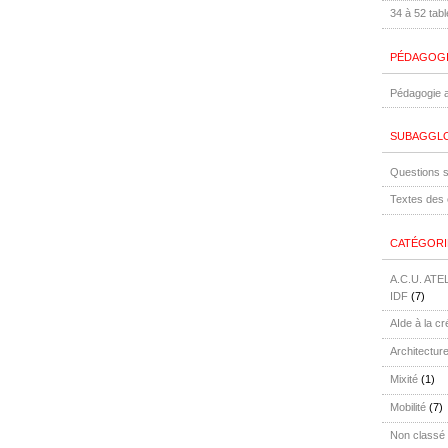
34 à 52 tab
PÉDAGOG
Pédagogie a
SUBAGGLO
Questions s
Textes des 
CATÉGORI
A.C.U. AT
IDF
(7)
AIde à la cré
Architectur
Mixité
(1)
Mobilité
(7)
Non classé