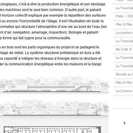
ologiques, c’est-à-dire la production énergétique et son stockage.
La Trancha
les machines sont le seul bien commun. D’autre part, le gabarit
t horizon collectif explique par exemple la répartition des surfaces
Palex – S10
u encore l’horizontalité de l’étage. Il est l’illustration de toute la
Plier D Plie
rmative qui structure l’atmosphère d’une vie au bord de l’eau (les
ant d’air, navigation, amarrage, inspection). Biologie et gabarit
La commu-na
la forme qui fait cygne pour la communautile.
La Tranchab
en bois sont les parts organiques du projet et se partagent le
Bio Cells ///
lage de métal. Le système structurel préfabriqué en bois a été
La Tranchab
sa capacité à intégrer les réseaux d’énergie dans la structure et
iter la communication énergétique entre les maisons et la barge.
La Tranchab
Biocells ou l
Plier D Plie
La Commu-na
L