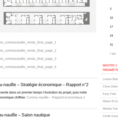
3
10
17
24
eis_communautile_rendu_final_page_1
31
eis_communautile_rendu_final_page_2
« jan
eis_communautile_rendu_final_page_3
MASTER 2
eis_communautile_rendu_final_page_4
PARAMÉTR
Lorane Boi
-nautîle – Stratégie économique – Rapport n°2
Côme Debr
sente dans un premier temps l’évolution du projet, puis notre
Fany Felix
conomique chiffrée:
Commu-nautîle – Rapport économique 2
Riham El G
Melody Gar
-nautîle – Salon nautique
Cecile Gauq