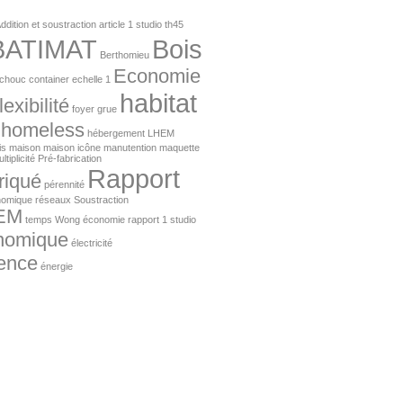
ddition et soustraction
article 1 studio th45
BATIMAT
Bois
Berthomieu
Economie
tchouc
container
echelle 1
habitat
lexibilité
foyer
grue
homeless
hébergement
LHEM
is
maison
maison icône
manutention
maquette
ltiplicité
Pré-fabrication
Rapport
riqué
pérennité
nomique
réseaux
Soustraction
EM
temps
Wong
économie rapport 1 studio
nomique
électricité
ence
énergie