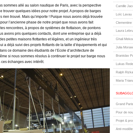
s sommes allé au salon nautique de Paris, avec la perspective
Camille Jac
e trouver quelques idées pour notre projet. A propos de barges
Loïc Lavau
s rien trouvé. Mais qu’importe ! Puique nous avons déjà trouvée
t pour l’ancienne phase de notre projet que nous avons fait
Clementine
tes rencontres, à propos de systèmes de flottaison, de pontons
Laura Lebr
ous avons pris quelques contacts, dont une entreprise qui a déjà
des petites maisons flottantes et légères, et un ingénieur très
Ghali Meko
ui a déjà suivi des projets flottants de la taille d’équipements et qui
Julia Moraw
dans ce domaine des étudiants de l’Ecole d’architecture de
Branislav P
Même si nous sommes résolus à continuer le projet sur barge nous
 ces échanges avec intérêt.
Lukas Rede
Ralph Rizka
Maria Trian
SUBAGGLO
Grand Paris
Pour de nou
Projet & pr
Anti-modèle