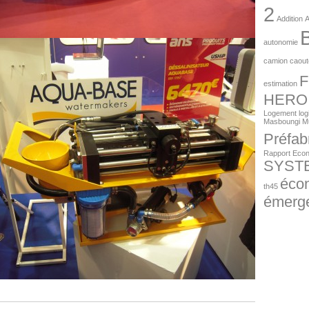
2
Addition
A
autonomie
camion
caou
F
estimation
HERO
Logement
log
Masboungi
Mu
Préfab
Rapport Eco
SYST
éco
th45
émerg