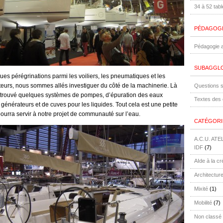
34 à 52 tab
PÉDAGOG
Pédagogie a
SUBAGGLO
es pérégrinations parmi les voiliers, les pneumatiques et les
eurs, nous sommes allés investiguer du côté de la machinerie. Là
Questions s
trouvé quelques systèmes de pompes, d’épuration des eaux
Textes des 
e générateurs et de cuves pour les liquides. Tout cela est une petite
pourra servir à notre projet de communauté sur l’eau.
CATÉGORI
A.C.U. AT
IDF
(7)
AIde à la cré
Architectur
Mixité
(1)
Mobilité
(7)
Non classé