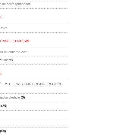
le de correspondance
IE
ctive
 2030 – TOURISME
ur le tourisme 2030
étudiants
E
ELIERS DE CREATION URBAINE REGION
ation d'article
(3)
e
(39)
(60)