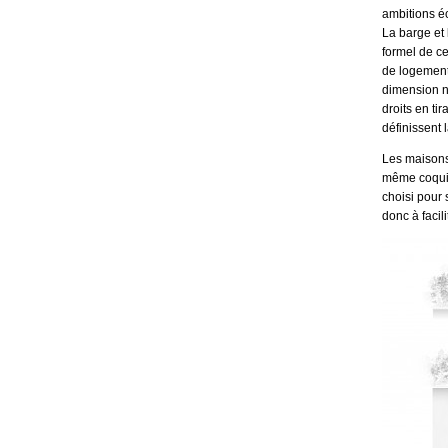
ambitions éc
La barge et 
formel de ce
de logement o
dimension no
droits en tir
définissent 
Les maisons 
même coquil
choisi pour 
donc à facil