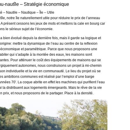
-nautîle – Stratégie économique
– Nautile – Nautique – Île – Utile
tîle, notre île naturellement utile pour réduire le prix de l’anneau
A présent cessons les jeux de mots et mettons la cale en bourg car
ns le sérieux sujet de l’économie.
 a bien évolué depuis la dernière fois, mais il garde sa logique et
’origine: mettre la dynamique de l’eau au centre de la reflexion
 économique et paramétrique. Parce que nous proposons une
abiter qui s’adapte à la montée des eaux, les maisons sont
ttantes. Pour atténuer le coût des équipements de maisons qui se
rgiquement autonomes, nous construisons un projet à mi-chemin
son individuelle et la vie en communauté. Le lieu du projet où se
 les ambitions communes est réalisé par l’emploi d’une barge
années 70′. La coque abrite en effet les machines qui purifient l’eau
qui la distribuent aux logements émergeants. Mais le rêve de la vie
un prix, et nous proposons de le partager. Place à la densité.