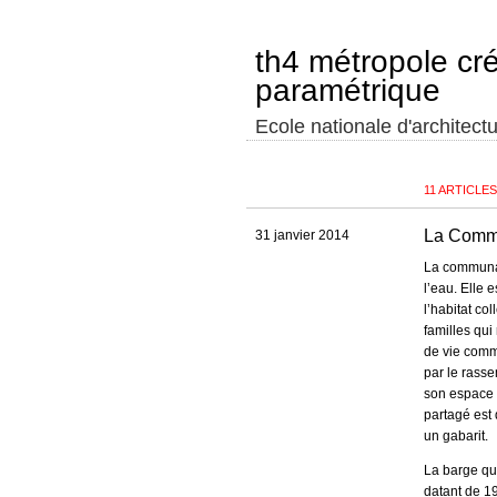
th4 métropole cr
paramétrique
Ecole nationale d'architectu
11 ARTICLE
La Commu
31 janvier 2014
La communau
l’eau. Elle 
l’habitat co
familles qui
de vie comm
par le rass
son espace f
partagé est d
un gabarit.
La barge qu
datant de 19