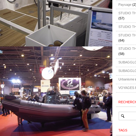
Paysage
(2
STUDIO TH4
(57)
STUDIO T
STUDIO TH4
(64)
STUDIO TH4
(58)
SUBAGGLO
SUBAGGLO
Urbanisme
VOYAGES 
RECHERC
TAGS