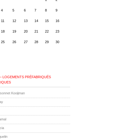
4
5
6
7
8
9
11
12
13
14
15
16
18
19
20
21
22
23
25
26
27
28
29
30
 – LOGEMENTS PRÉFABRIQUÉS
IQUES
ssonnet Kooijman
ay
amal
cia
uelin