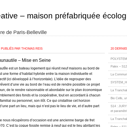
éative – maison préfabriquée écolog
re de Paris-Belleville
20 DERNIE
S PUBLIÉS PAR THOMAS REIS
POLYSTEM 
nautile – Mise en Seine
Palex – S12
tîle est un bateau logement qui réunit neuf maisons au bord de
est une forme d’habitat hybride entre la maison individuelle et
La Communa
llectif (ici développé à l’horizontale). L’idée de regrouper des
SYSTEM_H
 rêvent d’une vie au bord de l’eau est de rendre possible ce projet
un, de le rendre raisonnable et abordable sur le plan économique
La Tranchab
emblement des fonds et la coopérative, tout en accordant à chacun
Bio Cells, u
amilial ou personnel, son ilôt. Ce qui cristallise cet horizon
’une part un lieu, mais qui n’est pas le lieu de vie, et d’autre part
S14 : JURY 3
et paramétr
La Tranchab
e nous récupérons d’occasion est une ancienne barge de fret
70. C’est la coque fossile remise à neuf qui est le lieu abritant les
Palex – S11