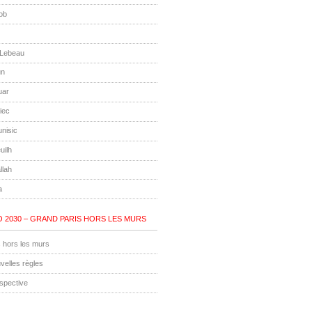
ob
 Lebeau
un
uar
iec
unisic
uilh
llah
a
 2030 – GRAND PARIS HORS LES MURS
 hors les murs
velles règles
ospective