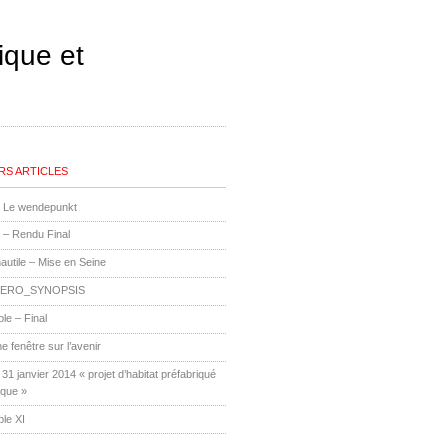
ique et
RS ARTICLES
Le wendepunkt
 – Rendu Final
utile – Mise en Seine
ERO_SYNOPSIS
le – Final
ne fenêtre sur l’avenir
1 janvier 2014 « projet d’habitat préfabriqué
ique »
le XI