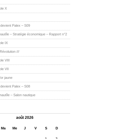
ble X
r devient Palex – S09
utîle – Stratégie économique – Rapport n°2
le IX
 Révolution ///
le VIII
le VII
’or jaune
r devient Palex – S08
utîle – Salon nautique
août 2026
Ma
Me
J
V
S
D
1
2