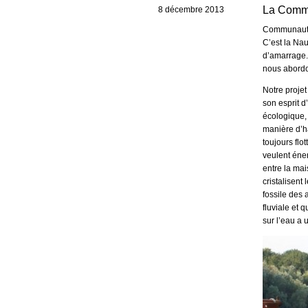
La Commu
8 décembre 2013
Communauté 
C’est la Nau
d’amarrage. 
nous abordo
Notre projet
son esprit d
écologique,
manière d’h
toujours flo
veulent éne
entre la mai
cristalisent
fossile des 
fluviale et 
sur l’eau a 